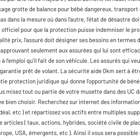
ckage grotte de balance pour bébé dangereux, transport
 dans la mesure où dans l’autre, l’état de désastre doit 
 officiel pour que la protection puisse indemniser le pro
lité prix, l’assuré doit désigner ses besoins en termes d
approuvant seulement aux assurées qui lui sont efficac
 à l’emploi qu’il fait de son véhicule. Les assurés qui veu
à garantie prêt de volant. La sécurité aide 0km sert à êt
tie protection juridique qui donne l’opportunité de béné
us misez tout ou partie de votre musette dans des UC d
rée bien choisir. Recherchez sur internet des information
éal, etc ) et répartissez vos actifs entre multiples supp
e articles ( taux, actions, hybrides, société civile de pl
ope, USA, émergents, etc ). Ainsi il vous sera possible 