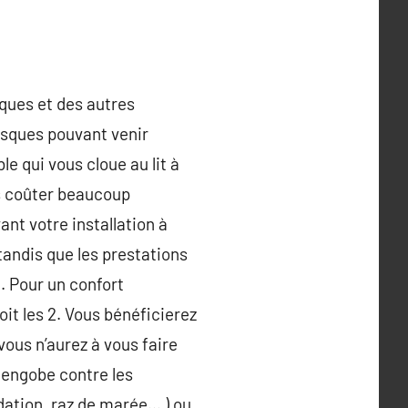
iques et des autres
 risques pouvant venir
e qui vous cloue au lit à
s coûter beaucoup
nt votre installation à
tandis que les prestations
. Pour un confort
it les 2. Vous bénéficierez
vous n’aurez à vous faire
 engobe contre les
ation, raz de marée… ) ou