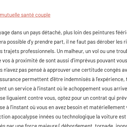
commentaire
mutuelle santé couple
age dans un pays détaché, plus loin des peintures féér
sera possible d’y prendre part, il ne faut pas dérober les
 trajets professionnels. Un malheur, un vol ou une troubl
 vos à proximité de sont aussi d’imprévus pouvant vou
us n’avez pas pensé à approuver une certitude congés ava
assurance permettent d’être indemnisés à l’expérience, 
ent un service à l’instant où le achoppement vous arrive
e liguaient contre vous, optez pour un contrat qui prévo
se à l’instant où vous en avez besoin et matériellement 
ction apocalypse innées ou technologique la voiture est
 par une force majeure ( débordement, tornade, inond