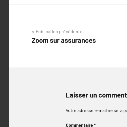
Navigation
Publication précédente
Zoom sur assurances
de
l’article
Laisser un comment
Votre adresse e-mail ne sera p
Commentaire
*