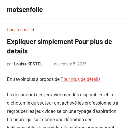
Aller
motsenfolie
au
contenu
Uncategorized
Expliquer simplement Pour plus de
détails
par
Louise KESTEL
novembre 5, 2025
Aucun
commentaire
En savoir plus à propos de
Pour plus de détails
La désaccord des jeux vidéos vidéo disponibles et la
dichotomie du secteur ont achevé les professionnels à
regrouper les jeux vidéo selon une typage d’aspiration.
La figure qui suit donne une définition des
indispensables types vidéo. l’avantage prépondérant