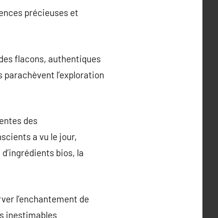
sences précieuses et
 des flacons, authentiques
s parachèvent l’exploration
tentes des
cients a vu le jour,
 d’ingrédients bios, la
rver l’enchantement de
es inestimables