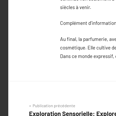
siècles à venir.
Complément d’information
Au final, la parfumerie, av
cosmétique. Elle cultive d
Dans ce monde expressif, 
Navigation
Publication précédente
Exploration Sensorielle: Explor