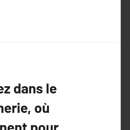
z dans le
erie, où
nnent pour