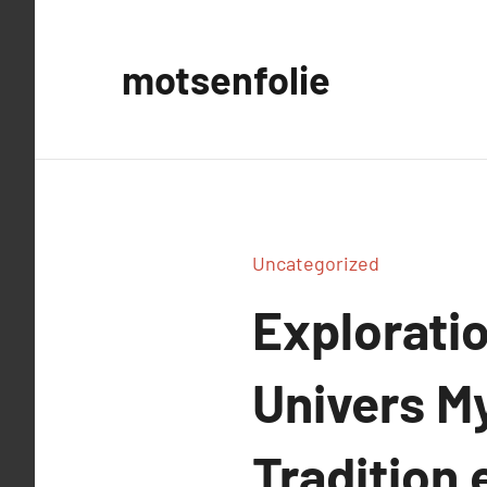
Aller
au
motsenfolie
contenu
Uncategorized
Explorati
Univers My
Tradition