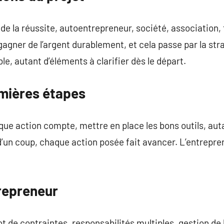
r de la réussite, autoentrepreneur, société, association
ner de l’argent durablement, et cela passe par la strat
ble, autant d’éléments à clarifier dès le départ.
emières étapes
ue action compte, mettre en place les bons outils, autan
 d’un coup, chaque action posée fait avancer. L’entrepre
.
trepreneur
t de contraintes, responsabilités multiples, gestion de 