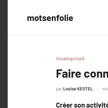
Aller
au
motsenfolie
contenu
Uncategorized
Faire conn
par
Louise KESTEL
no
Créer son activit