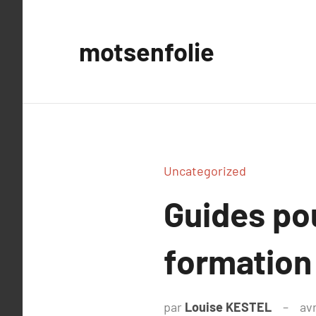
Aller
au
motsenfolie
contenu
Uncategorized
Guides po
formation 
par
Louise KESTEL
avr