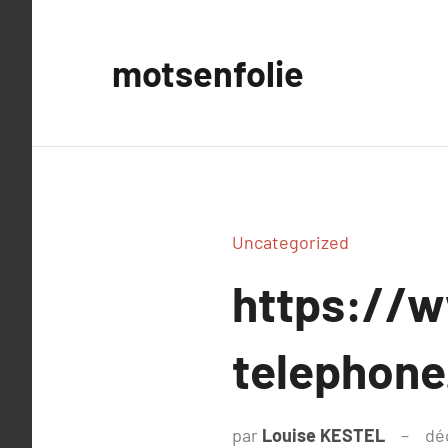
Aller
au
motsenfolie
contenu
Uncategorized
https://w
telephone.
par
Louise KESTEL
dé