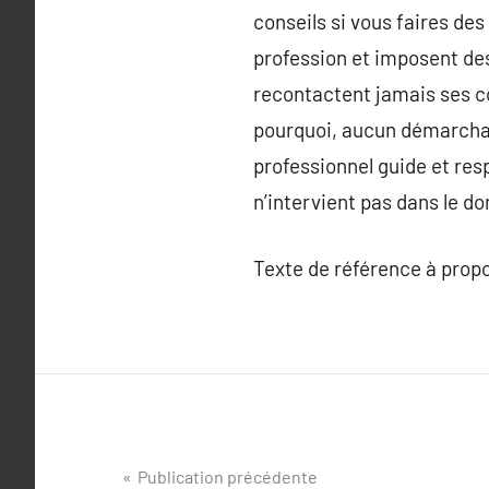
conseils si vous faires des
profession et imposent des
recontactent jamais ses co
pourquoi, aucun démarchage
professionnel guide et resp
n’intervient pas dans le d
Texte de référence à prop
Navigation
Publication précédente