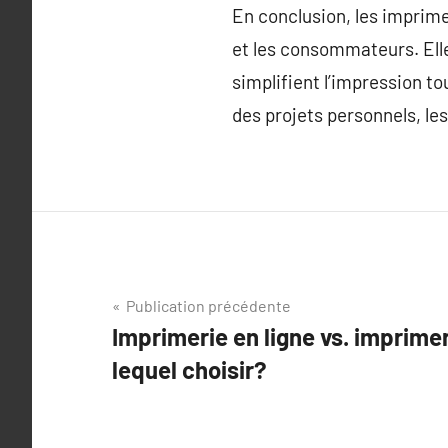
En conclusion, les imprime
et les consommateurs. Ell
simplifient l’impression t
des projets personnels, les
Navigation
Publication précédente
Imprimerie en ligne vs. imprimer
de
lequel choisir?
l’article