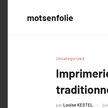
Aller
au
motsenfolie
contenu
Uncategorized
Imprimerie
traditionn
par
Louise KESTEL
ju