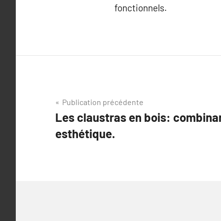
fonctionnels.
Navigation
Publication précédente
Les claustras en bois: combinan
de
esthétique.
l’article