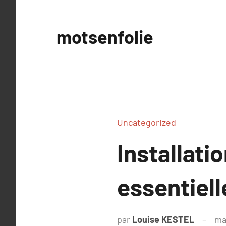
Aller
au
motsenfolie
contenu
Uncategorized
Installati
essentiel
par
Louise KESTEL
ma