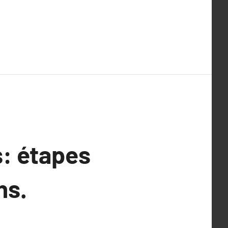
s: étapes
ns.