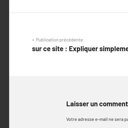
Navigation
Publication précédente
sur ce site : Expliquer simplem
de
l’article
Laisser un comment
Votre adresse e-mail ne sera p