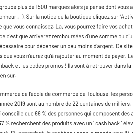
egroupe plus de 1500 marques alors je pense dont vous au
nheur… ). Sur la notice de la boutique cliquez sur “Acti
ite que vous connaissez. Là, vous pourrez faire vos acha
ence c’est que arriverez remboursées d’une somme ou d’
écessaire pour dépenser un peu moins d’argent. Ce site
ue vous n’aurez qu’à rajouter au moment de payer. Le pe
back et les codes promos ! Ils sont à retrouver dans la l
en sur.
commerce de l’école de commerce de Toulouse, les perso
l’année 2019 sont au nombre de 22 centaines de milliers
conseille que 88 % des personnes qui composent des a
7 % recherchent des produits avec un ‘ cash back ‘ élevé
payé. Si, cependant, le cashback dans le monde vaut 84 m