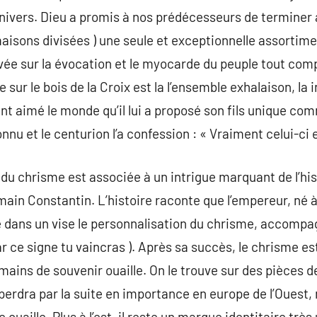
’univers. Dieu a promis à nos prédécesseurs de terminer 
aisons divisées ) une seule et exceptionnelle assortimen
avée sur la évocation et le myocarde du peuple tout comp
e sur le bois de la Croix est la l’ensemble exhalaison, la
ent aimé le monde qu’il lui a proposé son fils unique 
connu et le centurion l’a confession : « Vraiment celui-ci
du chrisme est associée à un intrigue marquant de l’his
ain Constantin. L’histoire raconte que l’empereur, né 
lé dans un vise le personnalisation du chrisme, accomp
r ce signe tu vaincras ). Après sa succès, le chrisme es
mains de souvenir ouaille. On le trouve sur des pièces 
perdra par la suite en importance en europe de l’Ouest,
 ouaille. Plus à l’est, il reste un marque identitaire très 