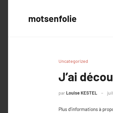
Aller
au
motsenfolie
contenu
Uncategorized
J’ai déco
par
Louise KESTEL
jui
Plus d’informations à pro