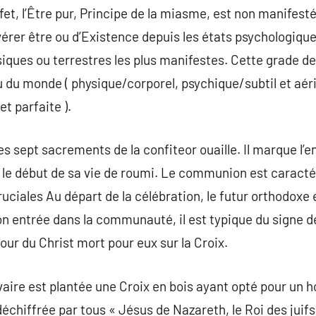
et, l’Être pur, Principe de la miasme, est non manifesté
avérer être ou d’Existence depuis les états psychologiqu
siques ou terrestres les plus manifestes. Cette grade de
au du monde ( physique/corporel, psychique/subtil et aér
t parfaite ).
s sept sacrements de la confiteor ouaille. Il marque l’e
 le début de sa vie de roumi. Le communion est caract
ciales Au départ de la célébration, le futur orthodoxe e
son entrée dans la communauté, il est typique du signe de
our du Christ mort pour eux sur la Croix.
calvaire est plantée une Croix en bois ayant opté pour u
chiffrée par tous « Jésus de Nazareth, le Roi des juif