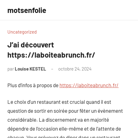
Aller
motsenfolie
au
contenu
Uncategorized
J’ai découvert
https://laboiteabrunch.fr/
par
Louise KESTEL
octobre 24, 2024
Aucun
commentaire
Plus d’infos à propos de
https://laboiteabrunch.fr/
Le choix d’un restaurant est crucial quand il est
question de sortir en soirée pour fêter un évènement
considérable. La discernement va en majorité
dépendre de l’occasion elle-même et de l’attente de
chacun. Vous prévoyez de diner dans un restaurant