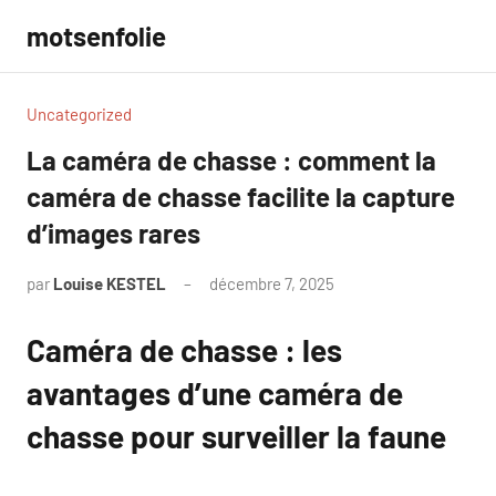
Aller
motsenfolie
au
contenu
Uncategorized
La caméra de chasse : comment la
caméra de chasse facilite la capture
d’images rares
par
Louise KESTEL
décembre 7, 2025
Aucun
commentaire
Caméra de chasse : les
avantages d’une caméra de
chasse pour surveiller la faune