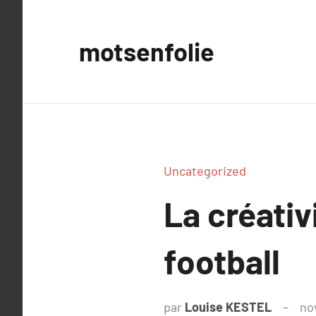
Aller
au
motsenfolie
contenu
Uncategorized
La créativ
football
par
Louise KESTEL
no