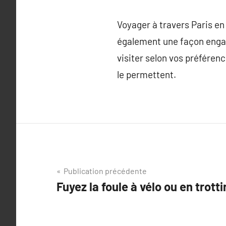
Voyager à travers Paris en
également une façon engage
visiter selon vos préféren
le permettent.
Navigation
Publication précédente
Fuyez la foule à vélo ou en trott
de
l’article