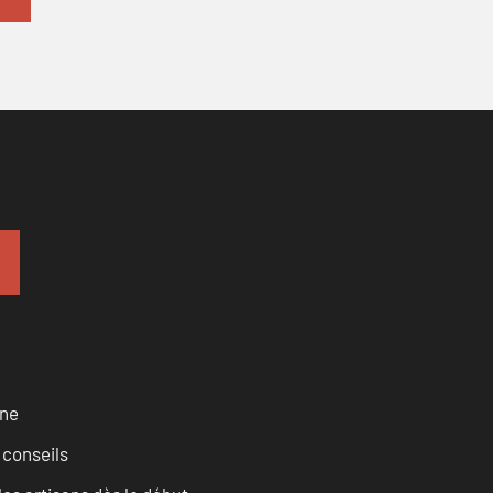
rne
 conseils