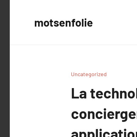
Aller
au
motsenfolie
contenu
Uncategorized
La technol
concierger
applicati