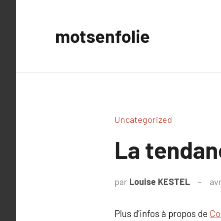
Aller
au
motsenfolie
contenu
Uncategorized
La tenda
par
Louise KESTEL
avr
Plus d’infos à propos de
C