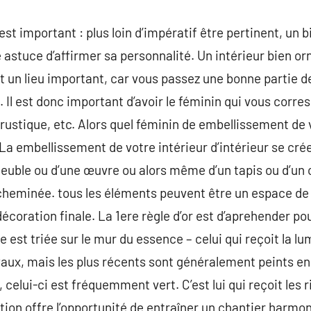
 est important : plus loin d’impératif être pertinent, un 
astuce d’affirmer sa personnalité. Un intérieur bien o
est un lieu important, car vous passez une bonne partie 
Il est donc important d’avoir le féminin qui vous corr
, rustique, etc. Alors quel féminin de embellissement de v
?La embellissement de votre intérieur d’intérieur se crée
 meuble ou d’une œuvre ou alors même d’un tapis ou d’un 
cheminée. tous les éléments peuvent être un espace de v
 décoration finale. La 1ere règle d’or est d’aprehender po
e est triée sur le mur du essence – celui qui reçoit la l
yaux, mais les plus récents sont généralement peints en
, celui-ci est fréquemment vert. C’est lui qui reçoit les 
tion offre l’opportunité de entraîner un chantier harmon