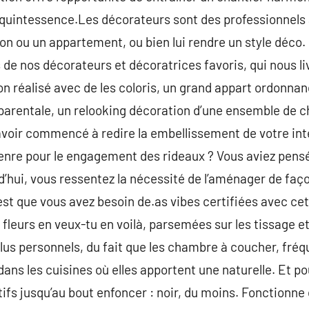
 quintessence.Les décorateurs sont des professionnels
son ou un appartement, ou bien lui rendre un style déc
s de nos décorateurs et décoratrices favoris, qui nous li
 réalisé avec de les coloris, un grand appart ordonna
parentale, un relooking décoration d’une ensemble de 
voir commencé à redire la embellissement de votre inté
enre pour le engagement des rideaux ? Vous aviez pensé
d’hui, vous ressentez la nécessité de l’aménager de faç
st que vous avez besoin de.as vibes certifiées avec ce
leurs en veux-tu en voilà, parsemées sur les tissage et 
lus personnels, du fait que les chambre à coucher, f
dans les cuisines où elles apportent une naturelle. Et p
otifs jusqu’au bout enfoncer : noir, du moins. Fonctionn