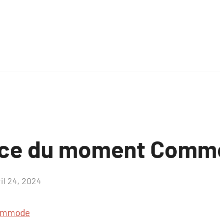
nce du moment Comm
il 24, 2024
Aucun
commentaire
ommode