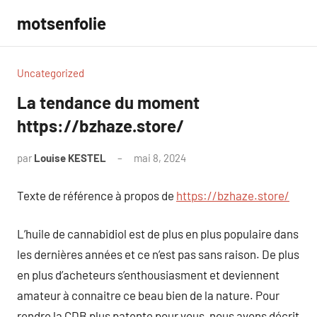
Aller
motsenfolie
au
contenu
Uncategorized
La tendance du moment
https://bzhaze.store/
par
Louise KESTEL
mai 8, 2024
Aucun
commentaire
Texte de référence à propos de
https://bzhaze.store/
L’huile de cannabidiol est de plus en plus populaire dans
les dernières années et ce n’est pas sans raison. De plus
en plus d’acheteurs s’enthousiasment et deviennent
amateur à connaitre ce beau bien de la nature. Pour
rendre la CDB plus patente pour vous, nous avons décrit