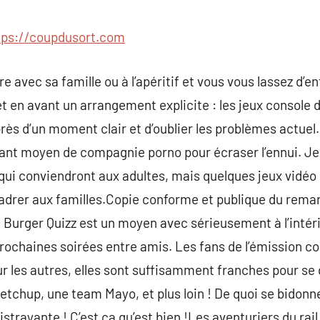
commentaire
tps://coupdusort.com
re avec sa famille ou à l’apéritif et vous vous lassez d’
n avant un arrangement explicite : les jeux console de
près d’un moment clair et d’oublier les problèmes actuel
tant moyen de compagnie porno pour écraser l’ennui. J
 qui conviendront aux adultes, mais quelques jeux vidéo 
adrer aux familles.Copie conforme et publique du remar
 Burger Quizz est un moyen avec sérieusement à l’intérie
rochaines soirées entre amis. Les fans de l’émission con
r les autres, elles sont suffisamment franches pour se
tchup, une team Mayo, et plus loin ! De quoi se bidonne
strayante ! C’est ça qu’est bien !Les aventuriers du rai