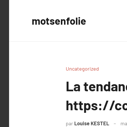
Aller
au
motsenfolie
contenu
Uncategorized
La tenda
https://c
par
Louise KESTEL
ma