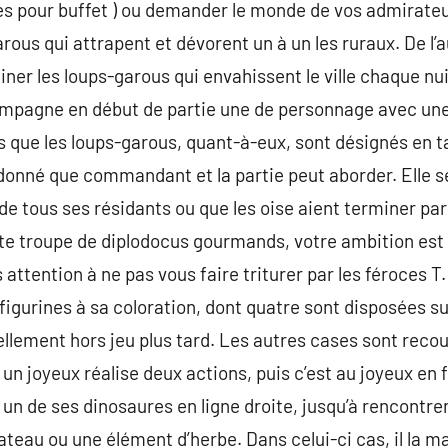
dées pour buffet ) ou demander le monde de vos admirateu
arous qui attrapent et dévorent un à un les ruraux. De l’a
ner les loups-garous qui envahissent le ville chaque nui
mpagne en début de partie une de personnage avec une 
s que les loups-garous, quant-à-eux, sont désignés en tap
donné que commandant et la partie peut aborder. Elle s
 de tous ses résidants ou que les oise aient terminer pa
tite troupe de diplodocus gourmands, votre ambition est 
 attention à ne pas vous faire triturer par les féroces 
gurines à sa coloration, dont quatre sont disposées sur 
llement hors jeu plus tard. Les autres cases sont reco
un joyeux réalise deux actions, puis c’est au joyeux en 
 un de ses dinosaures en ligne droite, jusqu’à rencontre
lateau ou une élément d’herbe. Dans celui-ci cas, il la 