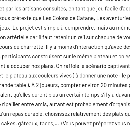
et par les artisans consultés, en tant que jeu facile d’ac
t sous prétexte que Les Colons de Catane, Les aventuriers
-jeux. Le projet est simple à comprendre, mais au mê
n artérielle car il faut retenir un œil sur chacune de vo
 cours de charrette. Il y a moins d’interaction qu’avec d
s participants construisent sur le même plateau et on 
nt à occuper nos plans. On raffole le scénario captivant
 et le plateau aux couleurs vives ( à donner une note : le 
ande table ). À 2 joueurs, compter environ 20 minutes
nalent qu’elles durent plus un certain temps s’il y a da
 ripailler entre amis, autant est probablement d’organi
r qu’un repas durable. choisissez relativement des plats
 cakes, gâteaux, tacos,… ) Vous pouvez préparez vous 