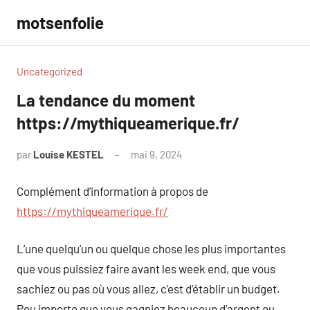
Aller
motsenfolie
au
contenu
Uncategorized
La tendance du moment
https://mythiqueamerique.fr/
par
Louise KESTEL
mai 9, 2024
Aucun
commentaire
Complément d’information à propos de
https://mythiqueamerique.fr/
L’une quelqu’un ou quelque chose les plus importantes
que vous puissiez faire avant les week end, que vous
sachiez ou pas où vous allez, c’est d’établir un budget.
Peu importe que vous gagniez beaucoup d’argent ou