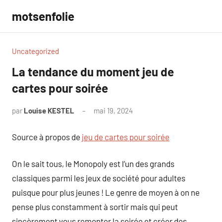
Aller
motsenfolie
au
contenu
Uncategorized
La tendance du moment jeu de
cartes pour soirée
par
Louise KESTEL
mai 19, 2024
Aucun
commentaire
Source à propos de
jeu de cartes pour soirée
On le sait tous, le Monopoly est l’un des grands
classiques parmi les jeux de société pour adultes
puisque pour plus jeunes ! Le genre de moyen à on ne
pense plus constamment à sortir mais qui peut
sincèrement vous remonter la soirée et créer des