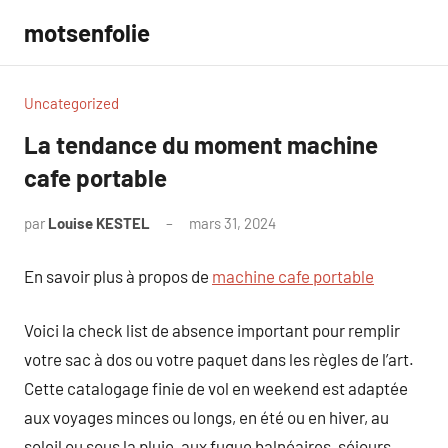
Aller
motsenfolie
au
contenu
Uncategorized
La tendance du moment machine
cafe portable
par
Louise KESTEL
mars 31, 2024
Aucun
commentaire
En savoir plus à propos de
machine cafe portable
Voici la check list de absence important pour remplir
votre sac à dos ou votre paquet dans les règles de l’art.
Cette catalogage finie de vol en weekend est adaptée
aux voyages minces ou longs, en été ou en hiver, au
soleil ou sous la pluie, aux fugue balnéaires, séjours