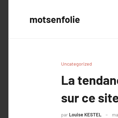
Aller
au
motsenfolie
contenu
Uncategorized
La tendan
sur ce sit
par
Louise KESTEL
ma