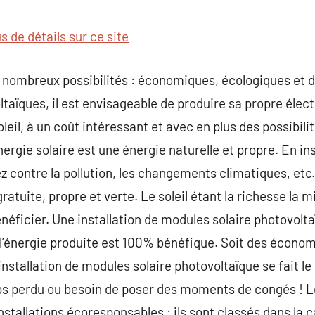
commentaire
s de détails sur ce site
e nombreux possibilités : économiques, écologiques et 
taïques, il est envisageable de produire sa propre élect
eil, à un coût intéressant et avec en plus des possibili
ergie solaire est une énergie naturelle et propre. En in
z contre la pollution, les changements climatiques, etc.
tuite, propre et verte. Le soleil étant la richesse la m
néficier. Une installation de modules solaire photovolta
 l’énergie produite est 100% bénéfique. Soit des économ
installation de modules solaire photovoltaïque se fait l
ps perdu ou besoin de poser des moments de congés ! L
stallations écoresponsables : ils sont classés dans la c