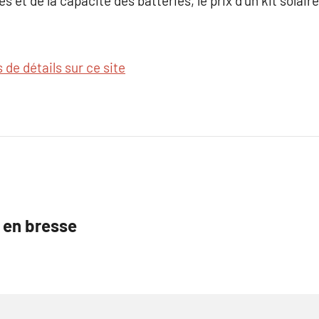
 et de la capacité des batteries, le prix d’un kit solair
s de détails sur ce site
g en bresse