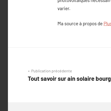
photovoltaïques nécessaires
varier.
Ma source à propos de
Plu
Navigation
Publication précédente
Tout savoir sur ain solaire bour
de
l’article