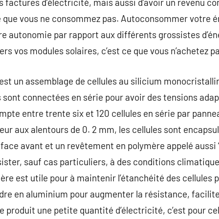
 factures d’électricité, mais aussi d’avoir un revenu c
aire que vous ne consommez pas. Autoconsommer votre 
e autonomie par rapport aux différents grossistes d’én
rs vos modules solaires, c’est ce que vous n’achetez pa
st un assemblage de cellules au silicium monocristallin 
les sont connectées en série pour avoir des tensions ada
mpte entre trente six et 120 cellules en série par pannea
seur aux alentours de 0. 2 mm, les cellules sont encapsu
 face avant et un revêtement en polymère appelé aussi ‘ 
ister, sauf cas particuliers, à des conditions climatiqu
ière est utile pour à maintenir l’étanchéité des cellules 
adre en aluminium pour augmenter la résistance, facilite
le produit une petite quantité d’électricité, c’est pour c