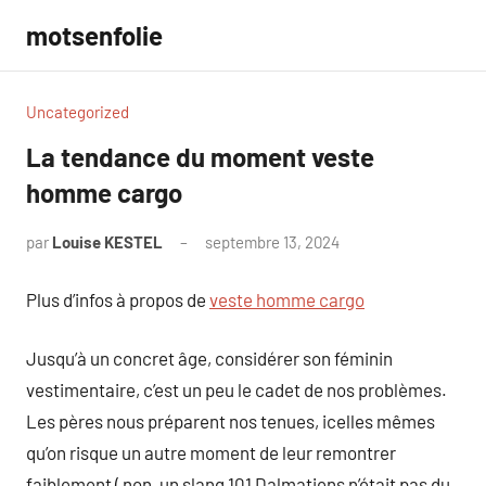
Aller
motsenfolie
au
contenu
Uncategorized
La tendance du moment veste
homme cargo
par
Louise KESTEL
septembre 13, 2024
Aucun
commentaire
Plus d’infos à propos de
veste homme cargo
Jusqu’à un concret âge, considérer son féminin
vestimentaire, c’est un peu le cadet de nos problèmes.
Les pères nous préparent nos tenues, icelles mêmes
qu’on risque un autre moment de leur remontrer
faiblement ( non, un slang 101 Dalmatiens n’était pas du