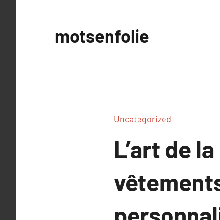
Aller
au
motsenfolie
contenu
Uncategorized
L’art de l
vêtements
personnal