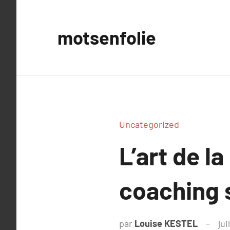
Aller
au
motsenfolie
contenu
Uncategorized
L’art de l
coaching 
par
Louise KESTEL
jui