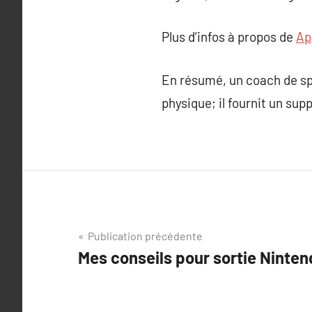
Plus d’infos à propos de
Ap
En résumé, un coach de spo
physique; il fournit un sup
Navigation
Publication précédente
Mes conseils pour sortie Ninten
de
l’article