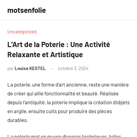
Aller
motsenfolie
au
contenu
Uncategorized
L’Art de la Poterie : Une Activité
Relaxante et Artistique
par
Louise KESTEL
octobre 3, 2024
Aucun
commentaire
La poterie, une forme d’art ancienne, reste une manière
de créer qui allie fonctionnalité et beauté. Réalisée
depuis l’antiquité, la poterie implique la création d’objets
en argile, ensuite cuits pour produire des pièces
durables.
La poterie met en œuvre diverses techniques, telles