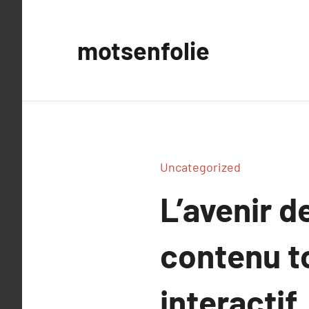
Aller
au
motsenfolie
contenu
Uncategorized
L’avenir d
contenu to
interactif