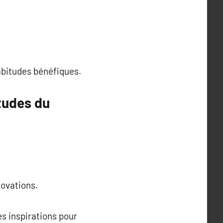
abitudes bénéfiques.
itudes du
novations.
es inspirations pour