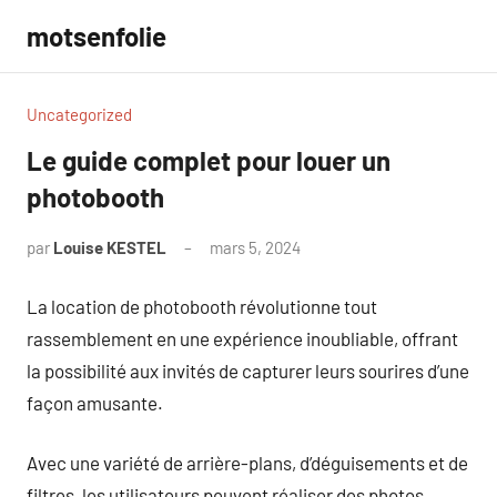
Aller
motsenfolie
au
contenu
Uncategorized
Le guide complet pour louer un
photobooth
par
Louise KESTEL
mars 5, 2024
Aucun
commentaire
La location de photobooth révolutionne tout
rassemblement en une expérience inoubliable, offrant
la possibilité aux invités de capturer leurs sourires d’une
façon amusante.
Avec une variété de arrière-plans, d’déguisements et de
filtres, les utilisateurs peuvent réaliser des photos