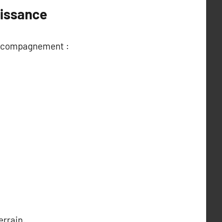
oissance
 accompagnement :
errain.