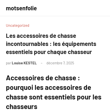
Aller
motsenfolie
au
contenu
Uncategorized
Les accessoires de chasse
incontournables : les équipements
essentiels pour chaque chasseur
par
Louise KESTEL
décembre 7, 2025
Aucun
commentaire
Accessoires de chasse :
pourquoi les accessoires de
chasse sont essentiels pour les
chasseurs