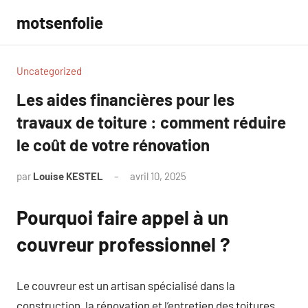
Aller
motsenfolie
au
contenu
Uncategorized
Les aides financières pour les
travaux de toiture : comment réduire
le coût de votre rénovation
par
Louise KESTEL
avril 10, 2025
Aucun
commentaire
Pourquoi faire appel à un
couvreur professionnel ?
Le couvreur est un artisan spécialisé dans la
construction, la rénovation et l’entretien des toitures.