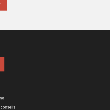
rne
 conseils