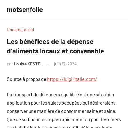
Aller
motsenfolie
au
contenu
Uncategorized
Les bénéfices de la dépense
d’aliments locaux et convenable
par
Louise KESTEL
juin 12, 2024
Aucun
commentaire
Source à propos de
https://luigi-italie.com/
La transport de déjeuners équilibré est une situation
application pour les sujets occupées qui désireraient
conserver une manière de consommer saine et saine.
Que ce soit pour les repas rapidement ou pour les dîners
à la habitation, le transport de petit-déjeuners juste