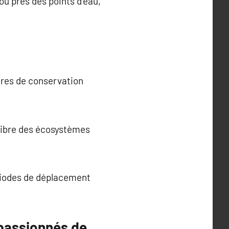
ou près des points d’eau,
ures de conservation
ilibre des écosystèmes
riodes de déplacement
 passionnés de