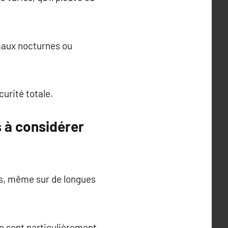
imaux nocturnes ou
urité totale.
s à considérer
es, même sur de longues
e sont particulièrement