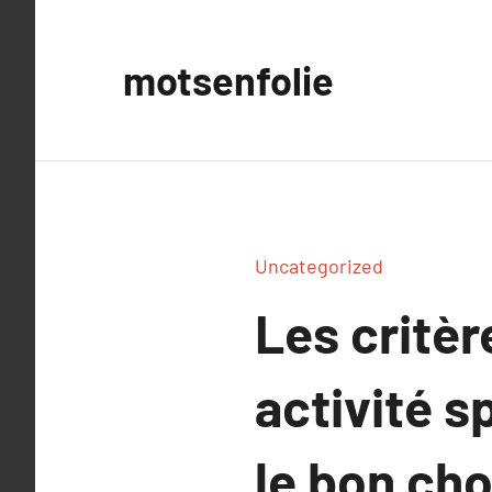
Aller
au
motsenfolie
contenu
Uncategorized
Les critèr
activité s
le bon cho