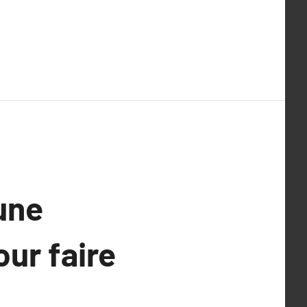
une
our faire