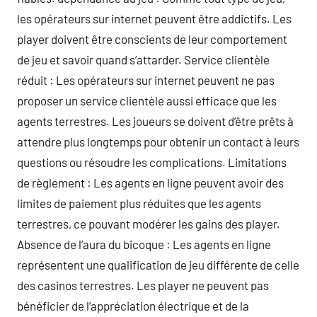
les opérateurs sur internet peuvent être addictifs. Les
player doivent être conscients de leur comportement
de jeu et savoir quand s’attarder. Service clientèle
réduit : Les opérateurs sur internet peuvent ne pas
proposer un service clientèle aussi efficace que les
agents terrestres. Les joueurs se doivent d’être prêts à
attendre plus longtemps pour obtenir un contact à leurs
questions ou résoudre les complications. Limitations
de règlement : Les agents en ligne peuvent avoir des
limites de paiement plus réduites que les agents
terrestres, ce pouvant modérer les gains des player.
Absence de l’aura du bicoque : Les agents en ligne
représentent une qualification de jeu différente de celle
des casinos terrestres. Les player ne peuvent pas
bénéficier de l’appréciation électrique et de la