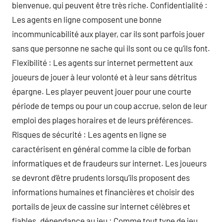
bienvenue, qui peuvent être très riche. Confidentialité :
Les agents en ligne composent une bonne
incommunicabilité aux player, car ils sont parfois jouer
sans que personne ne sache qui ils sont ou ce qu’ils font.
Flexibilité : Les agents sur internet permettent aux
joueurs de jouer à leur volonté et à leur sans détritus
épargne. Les player peuvent jouer pour une courte
période de temps ou pour un coup accrue, selon de leur
emploi des plages horaires et de leurs préférences.
Risques de sécurité : Les agents en ligne se
caractérisent en général comme la cible de forban
informatiques et de fraudeurs sur internet. Les joueurs
se devront d’être prudents lorsqu’ils proposent des
informations humaines et financières et choisir des
portails de jeux de cassine sur internet célèbres et
fiables. dépendance au jeu : Comme tout type de jeu,