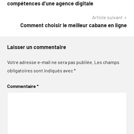
de
compétences d’une agence digitale
l’article
Article suivant
Comment choisir le meilleur cabane en ligne
Laisser un commentaire
Votre adresse e-mail ne sera pas publiée.
Les champs
obligatoires sont indiqués avec
*
Commentaire
*