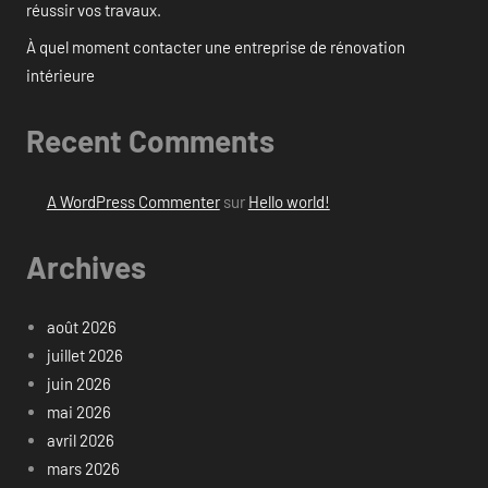
réussir vos travaux.
À quel moment contacter une entreprise de rénovation
intérieure
Recent Comments
A WordPress Commenter
sur
Hello world!
Archives
août 2026
juillet 2026
juin 2026
mai 2026
avril 2026
mars 2026