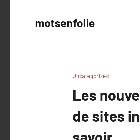
Aller
au
motsenfolie
contenu
Uncategorized
Les nouve
de sites i
savoir