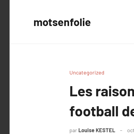
Aller
au
motsenfolie
contenu
Uncategorized
Les raison
football d
par
Louise KESTEL
oc