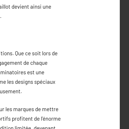
llot devient ainsi une
.
ions. Que ce soit lors de
’engagement de chaque
liminatoires est une
ême les designs spéciaux
ieusement.
ur les marques de mettre
tifs profitent de l’énorme
dition limitée, devenant