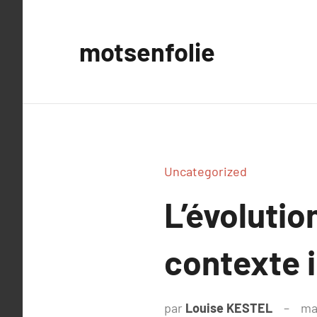
Aller
au
motsenfolie
contenu
Uncategorized
L’évolutio
contexte 
par
Louise KESTEL
ma