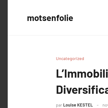
Aller
au
motsenfolie
contenu
Uncategorized
L’Immobil
Diversific
par
Louise KESTEL
no