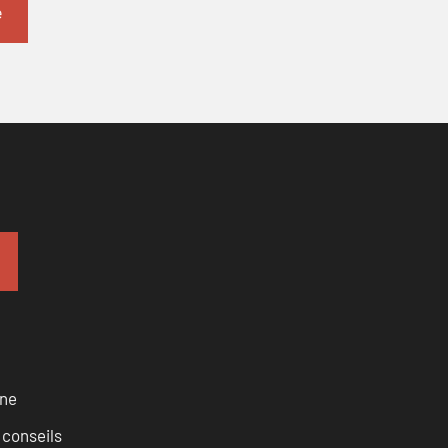
rne
 conseils