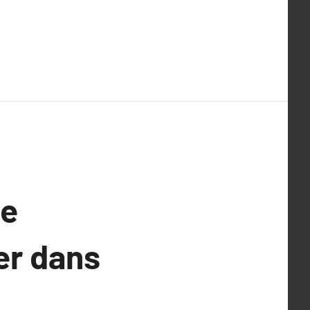
le
er dans