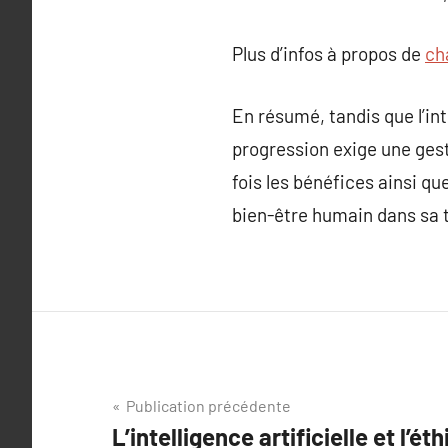
Plus d’infos à propos de
ch
En résumé, tandis que l’int
progression exige une gest
fois les bénéfices ainsi q
bien-être humain dans sa t
Navigation
Publication précédente
L’intelligence artificielle et l’é