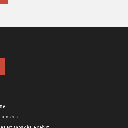
rne
 conseils
les artisans dès le début