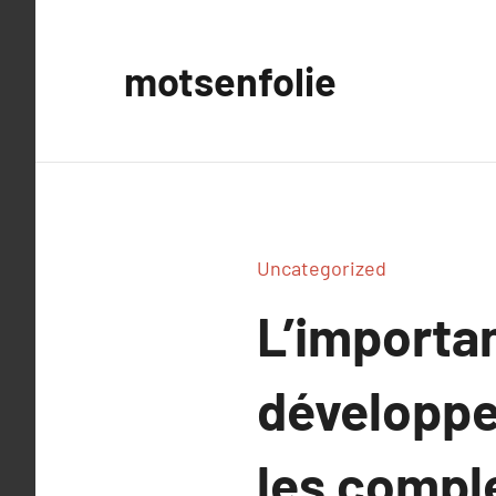
Aller
au
motsenfolie
contenu
Uncategorized
L’importan
développe
les compl