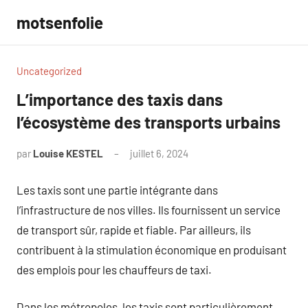
Aller
motsenfolie
au
contenu
Uncategorized
L’importance des taxis dans
l’écosystème des transports urbains
par
Louise KESTEL
juillet 6, 2024
Aucun
commentaire
Les taxis sont une partie intégrante dans
l’infrastructure de nos villes. Ils fournissent un service
de transport sûr, rapide et fiable. Par ailleurs, ils
contribuent à la stimulation économique en produisant
des emplois pour les chauffeurs de taxi.
Dans les métropoles, les taxis sont particulièrement