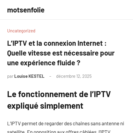
Aller
motsenfolie
au
contenu
Uncategorized
L’IPTV et la connexion Internet :
Quelle vitesse est nécessaire pour
une expérience fluide ?
par
Louise KESTEL
décembre 12, 2025
Aucun
commentaire
Le fonctionnement de l’IPTV
expliqué simplement
L’IPTV permet de regarder des chaînes sans antenne ni
satellite. En opposition aux offres câblées, l’IPTV