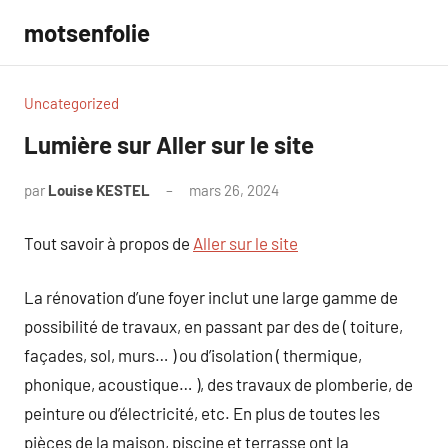
Aller
motsenfolie
au
contenu
Uncategorized
Lumière sur Aller sur le site
par
Louise KESTEL
mars 26, 2024
Aucun
commentaire
Tout savoir à propos de
Aller sur le site
La rénovation d’une foyer inclut une large gamme de
possibilité de travaux, en passant par des de ( toiture,
façades, sol, murs… ) ou d’isolation ( thermique,
phonique, acoustique… ), des travaux de plomberie, de
peinture ou d’électricité, etc. En plus de toutes les
pièces de la maison, piscine et terrasse ont la