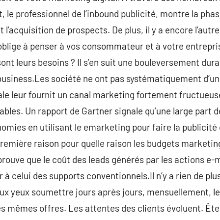
 le professionnel de l’inbound publicité, montre la phas
 l’acquisition de prospects. De plus, il y a encore l’autr
oblige à penser à vos consommateur et à votre entrepri
sont leurs besoins ? Il s’en suit une bouleversement dur
 business.Les société ne ont pas systématiquement d’u
itale leur fournit un canal marketing fortement fructueu
ables. Un rapport de Gartner signale qu’une large part
mies en utilisant le emarketing pour faire la publicité 
 première raison pour quelle raison les budgets marketin
 prouve que le coût des leads générés par les actions e-
à celui des supports conventionnels.Il n’y a rien de plu
aux yeux soumettre jours après jours, mensuellement, l
s mêmes offres. Les attentes des clients évoluent. Êt