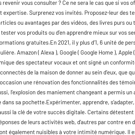
revenir vous consulter ? Ce ne sera le cas que si vos of
 expertise. Surprenez vos invités. Proposez-leur des t
articles ou avantages par des vidéos, des livres purs ou
e tester vos produits ou d’en apprendre mieux sur vos ser
rmations gratuites.En 2021, il y plus d’1, 6 unité de per
ulière. Amazon ( Alexa ), Google ( Google Home ), Apple (
mique des spectateur vocaux et ont signé un conformité
connectés de la maison de donner au sein d’eux, que que
l’occasion une rénovation des fonctionnalités des témoi
ussi, l’explosion des maniement changeant a permis un 
 dans sa pochette.Expérimenter, apprendre, s’adapter, s
aussi la clé de votre succès digitale. Certains détestent 
réponses de leurs activités web, d’autres par contre en
ont également nuisibles à votre intimité numérique. Il 