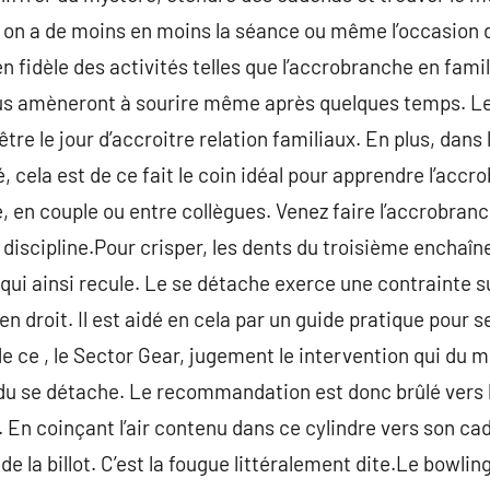
 on a de moins en moins la séance ou même l’occasion
n fidèle des activités telles que l’accrobranche en fami
us amèneront à sourire même après quelques temps. Le 
être le jour d’accroitre relation familiaux. En plus, dans
é, cela est de ce fait le coin idéal pour apprendre l’ac
e, en couple ou entre collègues. Venez faire l’accrobran
discipline.Pour crisper, les dents du troisième enchaî
i ainsi recule. Le se détache exerce une contrainte sur 
n droit. Il est aidé en cela par un guide pratique pour se
in de ce , le Sector Gear, jugement le intervention qui 
 du se détache. Le recommandation est donc brûlé vers le
En coinçant l’air contenu dans ce cylindre vers son cadr
 la billot. C’est la fougue littéralement dite.Le bowling 