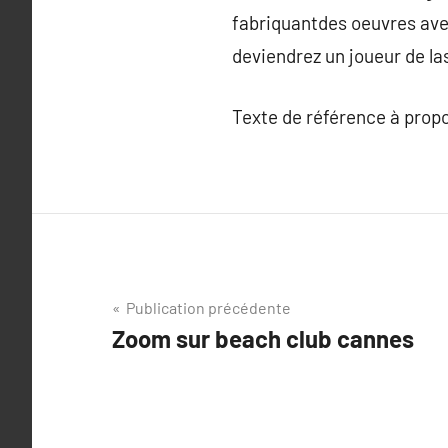
fabriquantdes oeuvres avec
deviendrez un joueur de la
Texte de référence à prop
Navigation
Publication précédente
Zoom sur beach club cannes
de
l’article