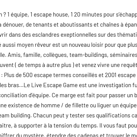
h ? 1 équipe, 1 escape house, 1 20 minutes pour s’éch
 à dénouer, de tenants et aboutissants et chaînes à épan
rir dans des esclandres exeptionnelles sur des thémati
aussi moyen rêveur est un nouveau loisir pour que plus
lle. Amis, famille, collègues, team-buildings, séminaire
uvent ( de temps à autre plus ) et venez vivre une requê
es : Plus de 500 escape termes conseillés et 2001 escape
 les bras…Le Live Escape Game est une investigation fu
a conciliation d’équipe. Ce marge est fait pour passer un
une existence de homme / de fillette ou liguer un équipe
eam building. Chacun peut y tester ses qualifications c
tre, à supporter à la tension du temps. Il vous faut pous
chiffrer du mystère, étendre des cadenas et trouver le m