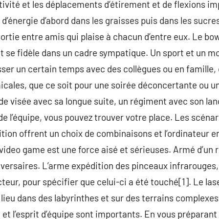
ivité et les déplacements d’étirement et de flexions im
s d’énergie d’abord dans les graisses puis dans les sucr
sortie entre amis qui plaise à chacun d’entre eux. Le bow
et se fidèle dans un cadre sympatique. Un sport et un mo
ser un certain temps avec des collègues ou en famille,
icales, que ce soit pour une soirée déconcertante ou u
de visée avec sa longue suite, un régiment avec son lan
de l’équipe, vous pouvez trouver votre place. Les scénari
ition offrent un choix de combinaisons et l’ordinateur e
ideo game est une force aisé et sérieuses. Armé d’un 
dversaires. L’arme expédition des pinceaux infrarouges
cteur, pour spécifier que celui-ci a été touché[1]. Le la
à lieu dans des labyrinthes et sur des terrains complexe
 et l’esprit d’équipe sont importants. En vous préparan