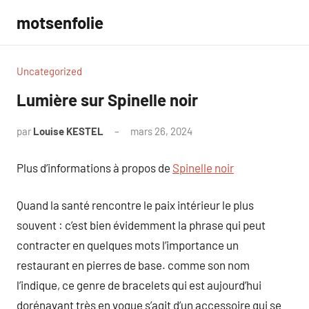
Aller
motsenfolie
au
contenu
Uncategorized
Lumière sur Spinelle noir
par
Louise KESTEL
mars 26, 2024
Aucun
commentaire
Plus d’informations à propos de
Spinelle noir
Quand la santé rencontre le paix intérieur le plus
souvent : c’est bien évidemment la phrase qui peut
contracter en quelques mots l’importance un
restaurant en pierres de base. comme son nom
l’indique, ce genre de bracelets qui est aujourd’hui
dorénavant très en vogue s’agit d’un accessoire qui se