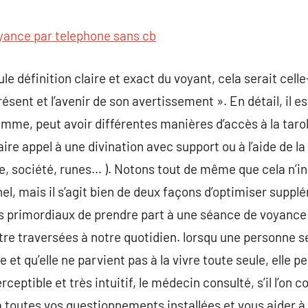
commentaire
yance par telephone sans cb
eule définition claire et exact du voyant, cela serait celle
présent et l’avenir de son avertissement ». En détail, il 
me, peut avoir différentes manières d’accès à la tarol
faire appel à une divination avec support ou à l’aide de la
ule, société, runes… ). Notons tout de même que cela n’i
el, mais il s’agit bien de deux façons d’optimiser suppl
fs primordiaux de prendre part à une séance de voyance
 être traversées à notre quotidien. lorsqu une personne
e et qu’elle ne parvient pas à la vivre toute seule, elle 
eptible et très intuitif, le médecin consulté, s’il l’on 
 toutes vos questionnements installées et vous aider à p