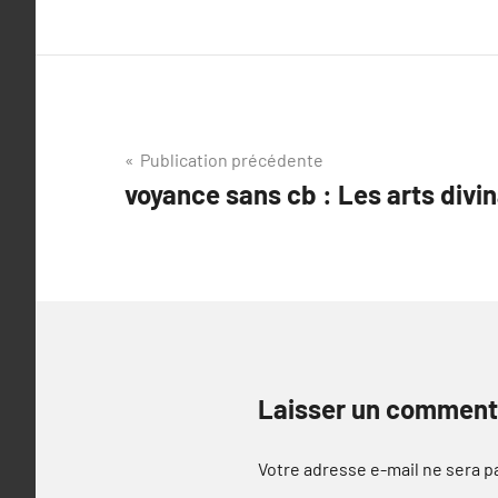
Navigation
Publication précédente
voyance sans cb : Les arts divi
de
l’article
Laisser un comment
Votre adresse e-mail ne sera p