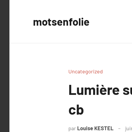
Aller
au
motsenfolie
contenu
Uncategorized
Lumière 
cb
par
Louise KESTEL
ju