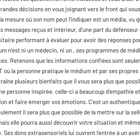
randes décisions en vous joignant vers le front qui vous
a mesure où son nom peut l’indiquer est un média, vu qu
s messages reçus et intérieur, d’une part du défenseur e
nsitaire performant à évaluer pour avoir des réponses po
m n’est ni un médecin, ni un , ses programmes de médi
es. Retenons que les informations confiées sont seul
t T où la personne pratique le médium et par ses propres
raîne plusieurs bienfaits que il vous sera plus que poss
e personne inspirée. celle-ci a beaucoup d’empathie et d
on et faire émerger vos émotions. C’est un authentiq
lement il sera plus que possible de la mettre sur la sell
is elle pourra aussi découvrir votre situation et même
. Ses dons extrasensoriels lui ouvrent l’entrée à un avé