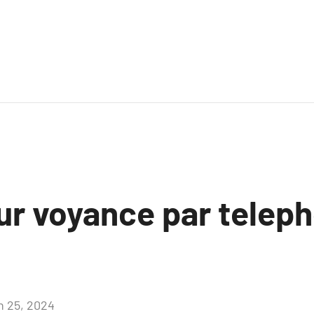
sur voyance par telep
in 25, 2024
Aucun