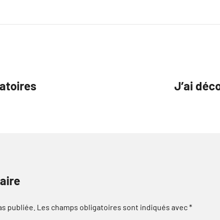
natoires
J’ai déc
aire
as publiée.
Les champs obligatoires sont indiqués avec
*