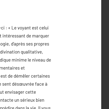
-ci : « Le voyant est celui
est intéressant de marquer
ogie, d’après ses propres
 divination qualitative,
ndique minime le niveau de
émentaires et
 est de démêler certaines
 se sent désœuvrée face à
peut envisager cette
contacte un sérieux bien
rédire dans la vie. Il vous