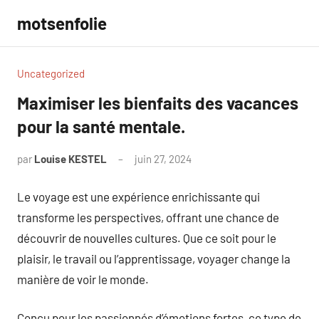
Aller
motsenfolie
au
contenu
Uncategorized
Maximiser les bienfaits des vacances
pour la santé mentale.
par
Louise KESTEL
juin 27, 2024
Aucun
commentaire
Le voyage est une expérience enrichissante qui
transforme les perspectives, offrant une chance de
découvrir de nouvelles cultures. Que ce soit pour le
plaisir, le travail ou l’apprentissage, voyager change la
manière de voir le monde.
Conçu pour les passionnés d’émotions fortes, ce type de