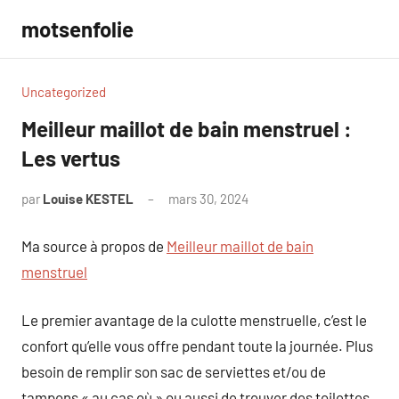
Aller
motsenfolie
au
contenu
Uncategorized
Meilleur maillot de bain menstruel :
Les vertus
par
Louise KESTEL
mars 30, 2024
Aucun
commentaire
Ma source à propos de
Meilleur maillot de bain
menstruel
Le premier avantage de la culotte menstruelle, c’est le
confort qu’elle vous offre pendant toute la journée. Plus
besoin de remplir son sac de serviettes et/ou de
tampons « au cas où » ou aussi de trouver des toilettes